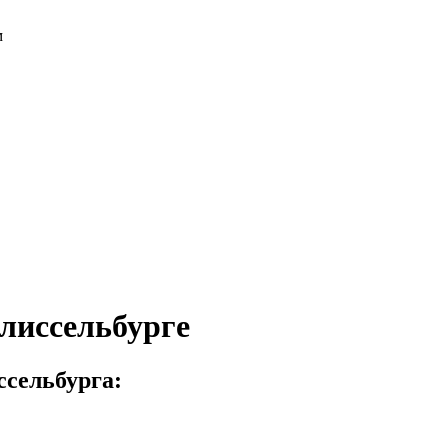
м
лиссельбурге
сельбурга: