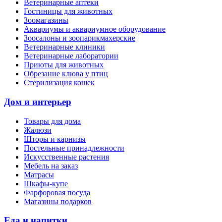
Ветеринарные аптеки
Гостиницы для животных
Зоомагазины
Аквариумы и аквариумное оборудование
Зоосалоны и зоопарикмахерские
Ветеринарные клиники
Ветеринарные лаборатории
Приюты для животных
Обрезание клюва у птиц
Стерилизация кошек
Дом и интерьер
Товары для дома
Жалюзи
Шторы и карнизы
Постельные принадлежности
Искусственные растения
Мебель на заказ
Матрасы
Шкафы-купе
Фарфоровая посуда
Магазины подарков
Еда и напитки