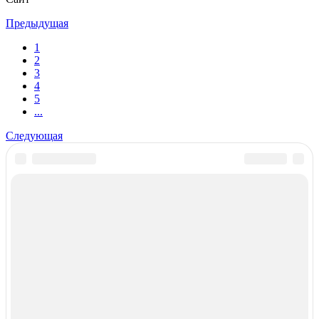
Предыдущая
1
2
3
4
5
...
Следующая
Реклама на сайте
Если у Вас появились вопросы, пишите нам на
support@spravker.ru
Обратная связь
Вопрос-ответ
©
Spravker.ru
2011—2026, городской он-лайн
справочник.
Политика кондефициальности