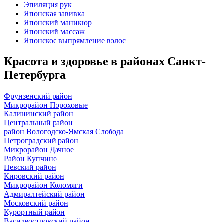
Эпиляция рук
Японская завивка
Японский маникюр
Японский массаж
Японское выпрямление волос
Красота и здоровье в районах Санкт-
Петербурга
Фрунзенский район
Микрорайон Пороховые
Калининский район
Центральный район
район Вологодско-Ямская Слобода
Петроградский район
Микрорайон Дачное
Район Купчино
Невский район
Кировский район
Микрорайон Коломяги
Адмиралтейский район
Московский район
Курортный район
Василеостровский район