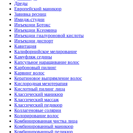
Дреды
Европейский маникюр
Завивка ресниц
Имидж-студии
Инъекции Ботокс
Инъекции Ксеомина
Инъекции гиалуроновой кислоты
Инъекции диспорт
Кавитация
Калифорнийское мелирование
Камуфляж седины
Капсульное наращивание волос
Карбоновый пилинг
Карвинг волос
Кератиновое выпрямление волос
Кислородная мезотерапия
Кислотный пилинг лица
Классический маникюр
Классический массаж
Классический педикюр
Коллагеновые солярии
Колорирование волос
Комбинированная чистка лица
Комбинированный маникюр
Комбинированный педикюр