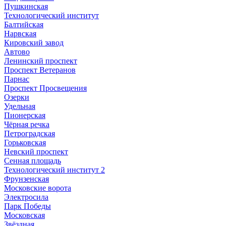
Пушкинская
Технологический институт
Балтийская
Нарвская
Кировский завод
Автово
Ленинский проспект
Проспект Ветеранов
Парнас
Проспект Просвещения
Озерки
Удельная
Пионерская
Чёрная речка
Петроградская
Горьковская
Невский проспект
Сенная площадь
Технологический институт 2
Фрунзенская
Московские ворота
Электросила
Парк Победы
Московская
Звёздная