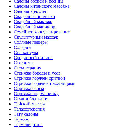
Салоны бровей и ресниц
Салоны китайского массажа
Салоны красоты
Свадебные прически
Свадебный макияж
Свадебный маникюр
Семейное консультирование
Скульптурный массаж
Соляные пещеры
Солярии
Спа-капсула
Срединный пилинг
Стилисты
Стоунтерапия
Стрижка бороды и усов
Стрижка горячей бритвой
Стрижка горячими ножницами
Стрижка огнем
Стрижка под машинку
Студии боди-арта
Тайский массаж
Талассотерапия
Тату салоны
Термаж
Термолифтинг