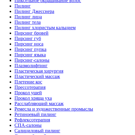
Пиксельное окрашивание волос
Пилинг
Пилинг Джесснера
Пилинг лица
Пилинг тела
Пилинг хлористым кальцием
Пирсинг бровей
Пирсинг губ
Пирсинг носа
Пирсинг пупка
Пирсинг языка
Пирсинг-салоны
Плазмолифтинг
Пластическая хирургия
Пластический массаж
Плетение кос
Прессотерапия
Прокол ушей
Прокол хряща уха
Расслабляющий массаж
Ремесла и художественные промыслы
Ретиноевый пилинг
Рефлексотерапия
СПА-салоны
Салициловый пилинг