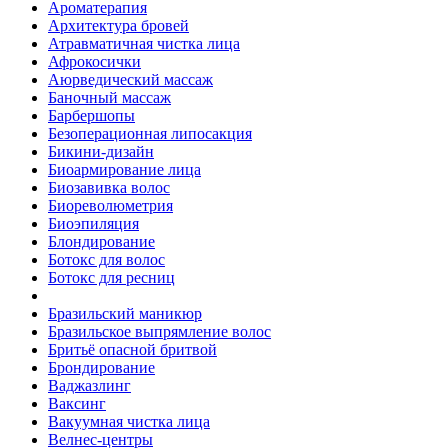
Ароматерапия
Архитектура бровей
Атравматичная чистка лица
Афрокосички
Аюрведический массаж
Баночный массаж
Барбершопы
Безоперационная липосакция
Бикини-дизайн
Биоармирование лица
Биозавивка волос
Биореволюметрия
Биоэпиляция
Блондирование
Ботокс для волос
Ботокс для ресниц
Бразильский маникюр
Бразильское выпрямление волос
Бритьё опасной бритвой
Брондирование
Ваджазлинг
Ваксинг
Вакуумная чистка лица
Велнес-центры