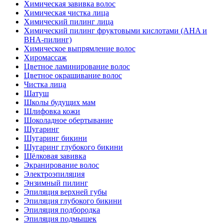
Химическая завивка волос
Химическая чистка лица
Химический пилинг лица
Химический пилинг фруктовыми кислотами (AHA и
BHA-пилинг)
Химическое выпрямление волос
Хиромассаж
Цветное ламинирование волос
Цветное окрашивание волос
Чистка лица
Шатуш
Школы будущих мам
Шлифовка кожи
Шоколадное обертывание
Шугаринг
Шугаринг бикини
Шугаринг глубокого бикини
Шёлковая завивка
Экранирование волос
Электроэпиляция
Энзимный пилинг
Эпиляция верхней губы
Эпиляция глубокого бикини
Эпиляция подбородка
Эпиляция подмышек