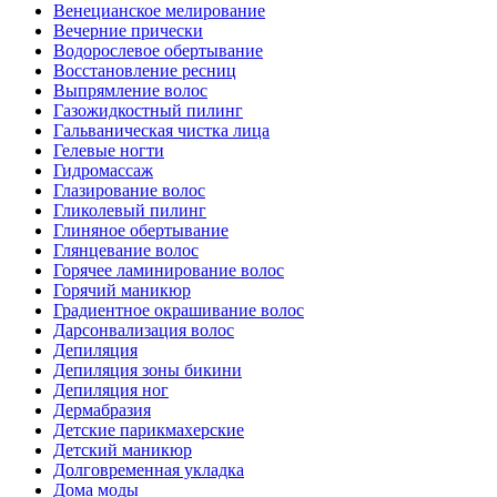
Венецианское мелирование
Вечерние прически
Водорослевое обертывание
Восстановление ресниц
Выпрямление волос
Газожидкостный пилинг
Гальваническая чистка лица
Гелевые ногти
Гидромассаж
Глазирование волос
Гликолевый пилинг
Глиняное обертывание
Глянцевание волос
Горячее ламинирование волос
Горячий маникюр
Градиентное окрашивание волос
Дарсонвализация волос
Депиляция
Депиляция зоны бикини
Депиляция ног
Дермабразия
Детские парикмахерские
Детский маникюр
Долговременная укладка
Дома моды