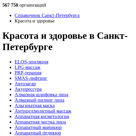
567 750
организаций
Справочник Санкт-Петербурга
Красота и здоровье
Красота и здоровье в Санкт-
Петербурге
ELOS-эпиляция
LPG-массаж
PRP-терапия
SMAS-лифтинг
Автозагар
Акупрессура
Алмазная шлифовка лица
Алмазный пилинг лица
Альгинатная маска
Антицеллюлитный массаж
Аппаратная косметология
Аппаратная чистка лица
Аппаратный маникюр
Аппаратный педикюр