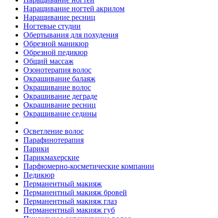
Наращивание ногтей акрилом
Наращивание ресниц
Ногтевые студии
Обертывания для похудения
Обрезной маникюр
Обрезной педикюр
Общий массаж
Озонотерапия волос
Окрашивание балаяж
Окрашивание волос
Окрашивание деграде
Окрашивание ресниц
Окрашивание седины
Осветление волос
Парафинотерапия
Парики
Парикмахерские
Парфюмерно-косметические компании
Педикюр
Перманентный макияж
Перманентный макияж бровей
Перманентный макияж глаз
Перманентный макияж губ