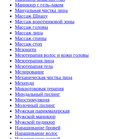
Маникюр с гель-лаком
Мануальная чистка лица
Массаж Шиацу
Массаж воротниковой зоны
Массаж головы
Массаж лица
Массаж спины
Массаж стоп
Мезонити
Мезотерапия волос и кожи головы
Мезотерапия лица
Мезотерапия тела
Мелирование
Механическая чистка лица
Мехенди
Микротоковая терапия
Миндальный пилинг
Миостимуляция
Молочный пилинг
Мужская парикмахерская
Мужской маникюр
Мужской педикюр
Наращивание бровей
Наращивание волос
Наращивание ногтей