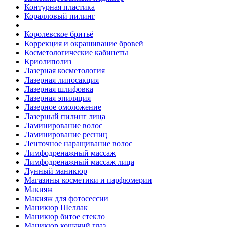
Контурная пластика
Коралловый пилинг
Королевское бритьё
Коррекция и окрашивание бровей
Косметологические кабинеты
Криолиполиз
Лазерная косметология
Лазерная липосакция
Лазерная шлифовка
Лазерная эпиляция
Лазерное омоложение
Лазерный пилинг лица
Ламинирование волос
Ламинирование ресниц
Ленточное наращивание волос
Лимфодренажный массаж
Лимфодренажный массаж лица
Лунный маникюр
Магазины косметики и парфюмерии
Макияж
Макияж для фотосессии
Маникюр Шеллак
Маникюр битое стекло
Маникюр кошачий глаз