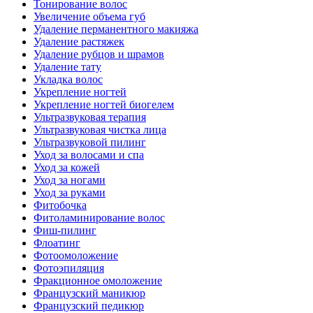
Тонирование волос
Увеличение объема губ
Удаление перманентного макияжа
Удаление растяжек
Удаление рубцов и шрамов
Удаление тату
Укладка волос
Укрепление ногтей
Укрепление ногтей биогелем
Ультразвуковая терапия
Ультразвуковая чистка лица
Ультразвуковой пилинг
Уход за волосами и спа
Уход за кожей
Уход за ногами
Уход за руками
Фитобочка
Фитоламинирование волос
Фиш-пилинг
Флоатинг
Фотоомоложение
Фотоэпиляция
Фракционное омоложение
Французский маникюр
Французский педикюр