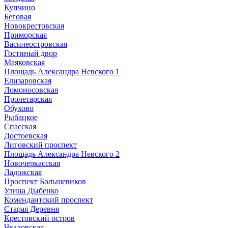
Купчино
Беговая
Новокрестовская
Приморская
Василеостровская
Гостиный двор
Маяковская
Площадь Александра Невского 1
Елизаровская
Ломоносовская
Пролетарская
Обухово
Рыбацкое
Спасская
Достоевская
Лиговский проспект
Площадь Александра Невского 2
Новочеркасская
Ладожская
Проспект Большевиков
Улица Дыбенко
Комендантский проспект
Старая Деревня
Крестовский остров
Чкаловская