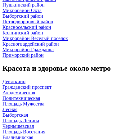
Пушкинский район
Микрорайон Охта
Выборгский район
Петродворцовый район
Красносельский район
Колпинский район
Микрорайон Веселый поселок
Красногвардейский район
Микрорайон Гражданка
Приморский район
Красота и здоровье около метро
Девяткино
Гражданский проспект
Академическая
Политехническая
Площадь Мужества
Лесная
Выборгская
Площадь Ленина
Чернышевская
Площадь Восстания
Владимирская